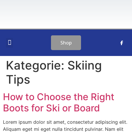
Shop
PLANEN & SPIEGEL
Kategorie:
Skiing
Tips
How to Choose the Right
Boots for Ski or Board
Lorem ipsum dolor sit amet, consectetur adipiscing elit.
Aliquam eget mi eget nulla tincidunt pulvinar. Nam elit