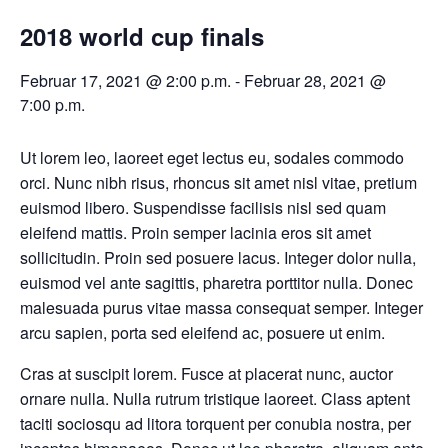
2018 world cup finals
Februar 17, 2021 @ 2:00 p.m.
-
Februar 28, 2021 @
7:00 p.m.
Ut lorem leo, laoreet eget lectus eu, sodales commodo
orci. Nunc nibh risus, rhoncus sit amet nisl vitae, pretium
euismod libero. Suspendisse facilisis nisl sed quam
eleifend mattis. Proin semper lacinia eros sit amet
sollicitudin. Proin sed posuere lacus. Integer dolor nulla,
euismod vel ante sagittis, pharetra porttitor nulla. Donec
malesuada purus vitae massa consequat semper. Integer
arcu sapien, porta sed eleifend ac, posuere ut enim.
Cras at suscipit lorem. Fusce at placerat nunc, auctor
ornare nulla. Nulla rutrum tristique laoreet. Class aptent
taciti sociosqu ad litora torquent per conubia nostra, per