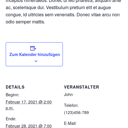
inceptos himenaeos. Donec ut leo pharetra, aliquam ante
ac, scelerisque dui. Vestibulum pretium elit et augue
congue, id ultricies sem venenatis. Donec vitae arcu non
odio semper mattis.
Zum Kalender hinzufügen
DETAILS
VERANSTALTER
John
Beginn:
Februar 17, 2021 @ 2:00
Telefon:
p.m.
(123)456-789
Ende:
E-Mail:
Februar 28, 2021 @ 7:00