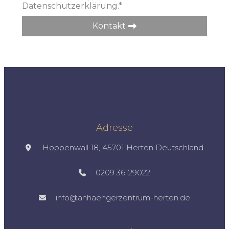
Datenschutzerklärung.*
Kontakt
Adresse
Hoppenwall 18, 45701 Herten Deutschland​
0209 36129022
info@anhaengerzentrum-herten.de