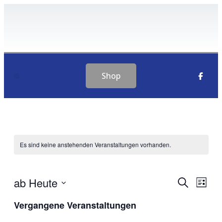
Shop
PLANEN & SPIEGEL
Es sind keine anstehenden Veranstaltungen vorhanden.
ab Heute
Veranstal
Veran
Suche
List
Ansic
Suche
Datum
Navig
Vergangene Veranstaltungen
wählen.
und
Ansichten