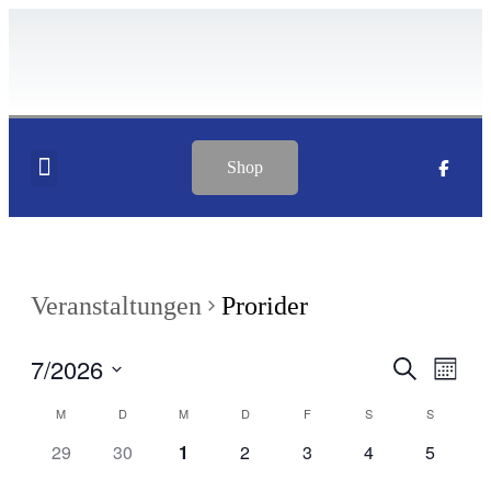
Shop
PLANEN & SPIEGEL
Veranstaltungen
Prorider
7/2026
Veranstal
Veran
Suche
Month
Ansic
Suche
Datum
Navig
Kalender
M
D
M
D
F
S
S
wählen.
und
von
0
0
0
0
0
0
0
29
30
1
2
3
4
5
Ansichten
Veranstaltungen
Veranstaltungen,
Veranstaltungen,
Veranstaltungen,
Veranstaltungen,
Veranstaltungen,
Veranstaltungen
Veransta
Navigati